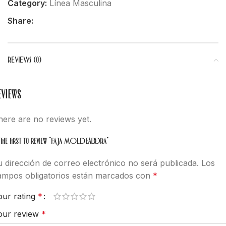
Category:
Línea Masculina
Share:
REVIEWS (0)
eviews
here are no reviews yet.
 the first to review “FAJA MOLDEADORA”
u dirección de correo electrónico no será publicada.
Los
ampos obligatorios están marcados con
*
our rating
*
our review
*