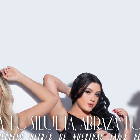
TU SILUETA, ABRAZA 
secreto detrás de nuestras fajas re