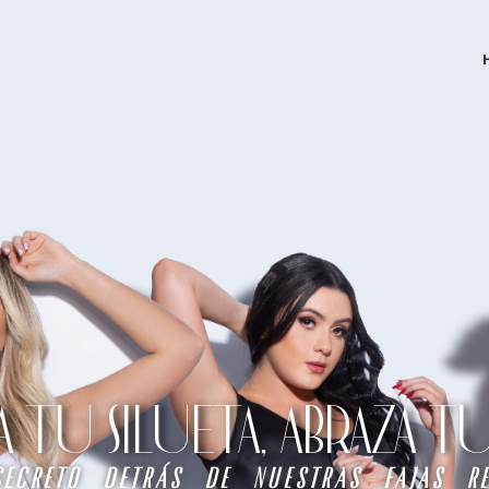
TU SILUETA, ABRAZA 
secreto detrás de nuestras fajas re