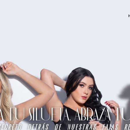
TU SILUETA, ABRAZA 
secreto detrás de nuestras fajas re