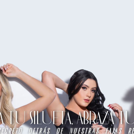
TU SILUETA, ABRAZA 
secreto detrás de nuestras fajas re