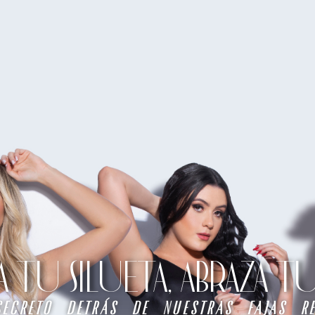
TU SILUETA, ABRAZA 
secreto detrás de nuestras fajas re