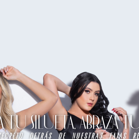
TU SILUETA, ABRAZA 
secreto detrás de nuestras fajas re